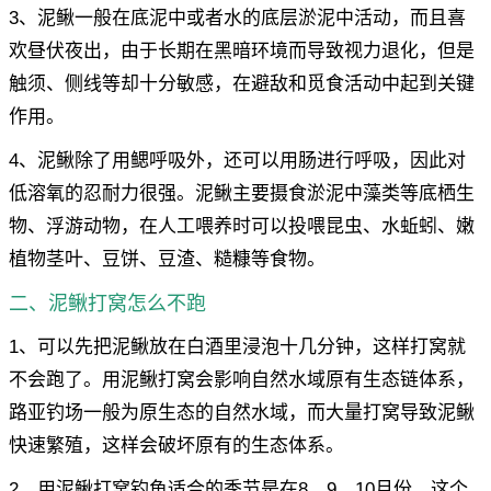
3、泥鳅一般在底泥中或者水的底层淤泥中活动，而且喜
欢昼伏夜出，由于长期在黑暗环境而导致视力退化，但是
触须、侧线等却十分敏感，在避敌和觅食活动中起到关键
作用。
4、泥鳅除了用鳃呼吸外，还可以用肠进行呼吸，因此对
低溶氧的忍耐力很强。泥鳅主要摄食淤泥中藻类等底栖生
物、浮游动物，在人工喂养时可以投喂昆虫、水蚯蚓、嫩
植物茎叶、豆饼、豆渣、糙糠等食物。
二、泥鳅打窝怎么不跑
1、可以先把泥鳅放在白酒里浸泡十几分钟，这样打窝就
不会跑了。用泥鳅打窝会影响自然水域原有生态链体系，
路亚钓场一般为原生态的自然水域，而大量打窝导致泥鳅
快速繁殖，这样会破坏原有的生态体系。
2、用泥鳅打窝钓鱼适合的季节是在8、9、10月份，这个