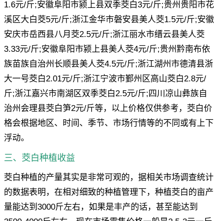
1.6元/斤;安徽阜阳市颍上县双季茭白3元/斤;贵州贵阳市花
溪区大白茭5元/斤;浙江金华市磐安县美人茭1.5元/斤;安徽
安庆市岳西县八月茭2.5元/斤;浙江丽水市缙云县美人茭
3.33元/斤;安徽阜阳市颍上县美人茭4元/斤;贵州黔南布依
族苗族自治州长顺县美人茭4.5元/斤;浙江湖州市德清县浙
大一号茭白2.01元/斤;浙江宁波市鄞州区高山茭白2.8元/
斤;浙江嘉兴市南湖区双季茭白2.5元/斤;四川凉山彝族自
治州会理县茭白笋2元/斤等，以上价格仅供参考，茭白价
格会根据地区、时间、季节、市场行情等的不同或有上下
浮动。
三、茭白种植收益
茭白种植的产量其实是非常可观的，据相关市场调查统计
的数据表明，在相对细致的种植管理下，种植茭白的亩产
量能达到3000斤左右，如果是丰产的话，甚至能达到