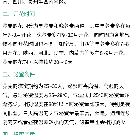
南、四川、贵州等西南地区。
二、开花时间
荞麦的花期分为早荞麦和晚荞麦两种，其中早荞麦多在每
年7~8月开花，晚荞麦多在9~10月开花，同时因为各地气
候不同开花时间也不同，如宁夏、山西等早荞麦多在7~8
月开花，陕西、河北、辽宁、内蒙古等多在8~9月开花，
荞麦的花期可以持续约30~40天。
三、泌蜜条件
荞麦的流蜜期约为25~30天，泌蜜时喜高温、高湿的天
气，最适泌蜜温度为25~28℃，气温低于25℃时泌蜜量逐
渐减少，相对湿度在80%以上时泌蜜量比较大，特别是夜
间低温，白天高温的天气泌蜜量最丰富，但是，遇到连续
阴雨天或者昼夜温差较小的天气，泌蜜量也会相对减少。
四、蜂蜜产量