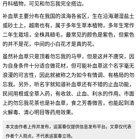
丹科植物，可见和勿忘我完全搭边。
补血草主要分布在我国的滨海各省区，生在沿海潮湿盐土
或砂土上，越南也有，属于多年生草本植物，多年生常作
二年生栽培，全株具糙毛，最常见的颜色是紫色，但紫色
的并不是花，中间的小白花才是真的花。
虽然补血草只是顶着勿忘我的马甲，但是这并不唐突，因
为自身条件十分适合做花材，但可能补血草这个名字毫无
浪漫的可言性，因此就被称之为如今有情调、有格局的勿
忘我。另外，听名字就知道补血草还有不错的止血功能，
民间用根或全草入药，有收敛、止血、利水的作用。市面
上的勿忘我花茶也是补血草，食之芳香微苦，也能起到清
火解毒、清心明目等药用效果。
本文由作者上传并发布，运富春仅提供信息发布平台。文章仅代表
作者个人观点，不代表运富春立场。