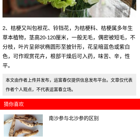
2、桔梗又叫包袱花、铃铛花，为桔梗科、桔梗属多年生
草本植物，茎高20-120厘米，一般无毛，偶密被短毛，不
分枝，叶片呈卵状椭圆形至披针形，花呈暗蓝色或紫白
色，可作观赏花卉，根部干燥后可入药，味苦、辛，性
平。
本文由作者上传并发布，运富春仅提供信息发布平台。文章仅代表
作者个人观点，不代表运富春立场。
猜你喜欢
南沙参与北沙参的区别